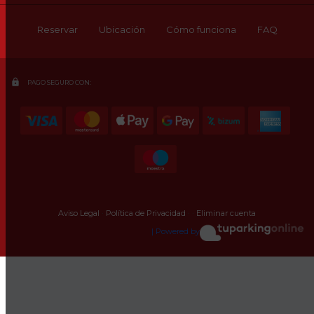
Lunes a Domingo 24 horas
Reservar
Ubicación
Cómo funciona
FAQ
lock
PAGO SEGURO CON:
Aviso Legal
·
Política de Privacidad
·
·
Eliminar cuenta
| Powered by