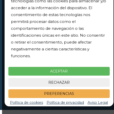
tecnologías como las cookies para almacenar y/o
Servicios de nuestro parking
acceder a la información del dispositivo. El
consentimiento de estas tecnologías nos
permitirá procesar datos como el
comportamiento de navegación o las
Cámaras de
Servicio 24 Horas
identificaciones únicas en este sitio. No consentir
seguridad
o retirar el consentimiento, puede afectar
negativamente a ciertas características y
funciones.
Cubierto
Bajo tierra
ACEPTAR
RECHAZAR
Vigilado por
PREFERENCIAS
personal
Política de cookies
Política de privacidad
Aviso Legal