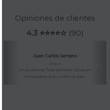
Opiniones de clientes
4.3 ⭐⭐⭐⭐☆
(90)
Previous
Nex
Ángel Luis Sánchez
⭐⭐⭐⭐⭐
Pagar catorce euros por estacionar tu
vehículo durante todo el día, está muy
bien teniendo en cuenta los precios del
resto de parkings de Madrid