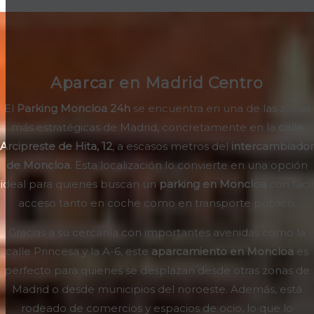
Aparcar en Madrid Centro
El
Parking Moncloa 24h
se encuentra en una de las zonas
más estratégicas de Madrid, concretamente en la
calle
Arcipreste de Hita, 12
, a escasos metros del
intercambiador
de Moncloa
. Esta localización lo convierte en una opción
ideal para quienes buscan un
parking en Moncloa
con fácil
acceso tanto en coche como en transporte público.
Gracias a su cercanía con importantes avenidas como la
calle Princesa y la A-6, este
aparcamiento en Moncloa
es
perfecto para quienes se desplazan desde otras zonas de