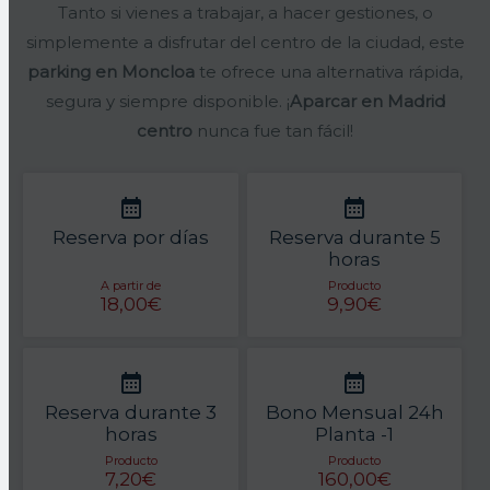
Tanto si vienes a trabajar, a hacer gestiones, o
simplemente a disfrutar del centro de la ciudad, este
parking en Moncloa
te ofrece una alternativa rápida,
segura y siempre disponible. ¡
Aparcar en Madrid
centro
nunca fue tan fácil!
Reserva por días
Reserva durante 5
horas
A partir de
Producto
18,00€
9,90€
Reserva durante 3
Bono Mensual 24h
horas
Planta -1
Producto
Producto
7,20€
160,00€