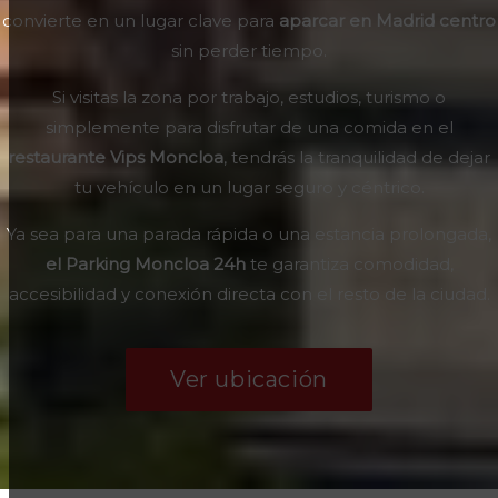
Madrid o desde municipios del noroeste. Además, está
rodeado de comercios y espacios de ocio, lo que lo
convierte en un lugar clave para
aparcar en Madrid centro
sin perder tiempo.
Si visitas la zona por trabajo, estudios, turismo o
simplemente para disfrutar de una comida en el
restaurante Vips Moncloa
, tendrás la tranquilidad de dejar
tu vehículo en un lugar seguro y céntrico.
Ya sea para una parada rápida o una estancia prolongada,
el Parking Moncloa 24h
te garantiza comodidad,
accesibilidad y conexión directa con el resto de la ciudad.
Ver ubicación