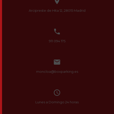

Arcipreste de Hita 12,
28015
Madrid

911 094 175

moncloa@boxparking.es
access_time