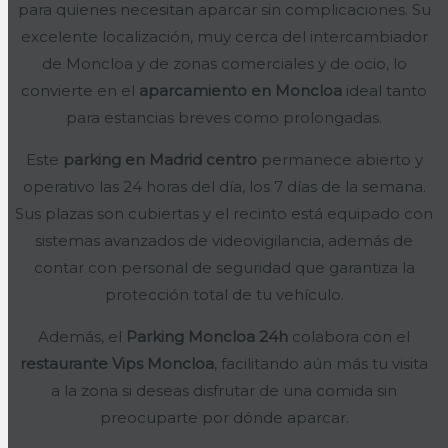
para quienes necesitan aparcar sin complicaciones. Su
excelente localización, muy cerca del intercambiador
de Moncloa y de zonas comerciales y de ocio, lo
convierte en el
aparcamiento en Moncloa
ideal tanto
para estancias breves como prolongadas.
Este
parking en Madrid centro
permanece abierto y
operativo las 24 horas del día, los 7 días de la semana.
Sus plazas son cubiertas y el recinto está equipado con
sistemas avanzados de videovigilancia, además de
contar con personal de seguridad que garantiza la
protección total de tu vehículo.
Además, el
Parking Moncloa 24h
colabora con el
restaurante Vips Moncloa
, facilitando aún más tu visita
a la zona si deseas disfrutar de una comida sin
preocuparte por dónde aparcar.