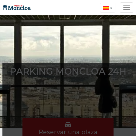
▾
PARKING MONCLOA 24H

Reservar una plaza