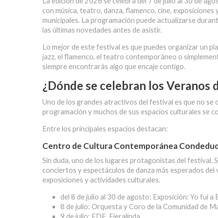
La edición de 2026 se celebra del 7 de julio al 30 de a
con música, teatro, danza, flamenco, cine, exposiciones 
municipales. La programación puede actualizarse durant
las últimas novedades antes de asistir.
Lo mejor de este festival es que puedes organizar un pla
jazz, el flamenco, el teatro contemporáneo o simplement
siempre encontrarás algo que encaje contigo.
¿Dónde se celebran los Veranos de
Uno de los grandes atractivos del festival es que no se 
programación y muchos de sus espacios culturales se co
Entre los principales espacios destacan:
Centro de Cultura Contemporánea Condedu
Sin duda, uno de los lugares protagonistas del festival.
conciertos y espectáculos de danza más esperados del v
exposiciones y actividades culturales.
del 8 de julio al 30 de agosto:
Exposición: Yo fui a
8 de julio:
Orquesta y Coro de la Comunidad de M
9 de julio:
EDE. Fieralinda