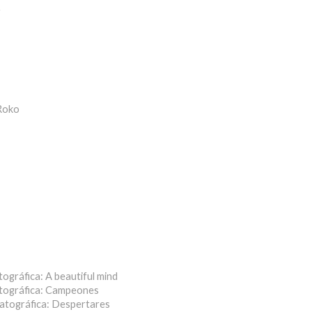
r
Roko
tográfica: A beautiful mind
atográfica: Campeones
matográfica: Despertares