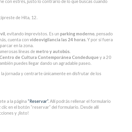
e con estrés, justo lo contrario de lo que buscas cuando
rcipreste de Hita, 12.
vil
, evitando imprevistos. Es un
parking moderno
, pensado
más, cuenta con
videovigilancia las 24 horas
. Y por si fuera
parcar en la zona.
numerosas líneas de
metro y autobús
.
l Centro de Cultura Contemporánea Condeduque
y a
20
 también puedes llegar dando un agradable paseo.
 la jornada y centrarte únicamente en disfrutar de los
ete a la página
“Reservar”
. Allí podrás rellenar el formulario
clic en el botón “reservar” del formulario. Desde allí
ciones y ¡listo!