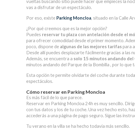
vueltas buscando sitio puede hacer que empieces la noch
vas a disfrutar de un espectáculo.
Por eso, existe
Parking Moncloa
, situado en la Calle A
¿Por qué creemos que es la mejor opción?
Puedes
reservar tu plaza con antelación desde el mó
para ofrecer comodidad desde el primer momento. Ade
poco, dispone de
algunas de las mejores tarifas
para a
Desde allí puedes desplazarte fácilmente gracias a las 
Además, se encuentra a
solo 15 minutos andando de
minutos andando del Parque de la Bombilla
, por lo que
Esta opción te permite olvidarte del coche durante toda
espectáculos.
Cómo reservar en Parking Moncloa
Es más fácil de lo que parece.
Reservar en Parking Moncloa 24h es muy sencillo. Diríg
con tus datos y los de tu coche. Una vez hecho esto, haz 
accederás a una página de pago seguro. Sigue las instruc
Tu verano en la villa se ha hecho todavía más sencillo.