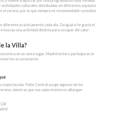
gosto y vuelve a apostar por una programación muy variada
y actividades culturales distribuidas en diferentes espacios
e el verano, por lo que siempre es recomendable consultar
n diferente prácticamente cada día. Da igual si te gusta el
e buscas una actividad distinta para escapar del calor:
 la Villa?
concentra en un único lugar. Madrid entero participa en la
nvierten en escenarios.
que
 Su espectacular Patio Central acoge algunos de los
erano, mientras que sus salas interiores albergan
 EGB
adrid