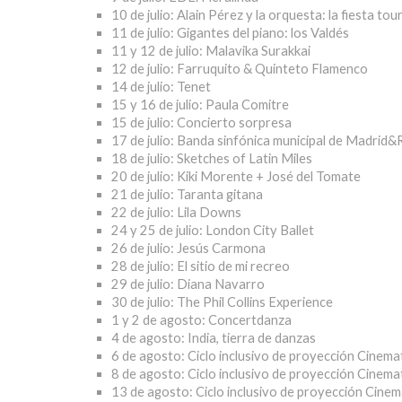
10 de julio:
Alain Pérez y la orquesta: la fiesta tou
11 de julio:
Gigantes del piano: los Valdés
11 y 12 de julio:
Malavika Surakkai
12 de julio:
Farruquito & Quinteto Flamenco
14 de julio:
Tenet
15 y 16 de julio:
Paula Comitre
15 de julio:
Concierto sorpresa
17 de julio:
Banda sinfónica municipal de Madrid&
18 de julio:
Sketches of Latin Miles
20 de julio:
Kiki Morente + José del Tomate
21 de julio:
Taranta gitana
22 de julio:
Lila Downs
24 y 25 de julio:
London City Ballet
26 de julio:
Jesús Carmona
28 de julio:
El sitio de mi recreo
29 de julio:
Diana Navarro
30 de julio:
The Phil Collins Experience
1 y 2 de agosto:
Concertdanza
4 de agosto:
India, tierra de danzas
6 de agosto:
Ciclo inclusivo de proyección Cinema
8 de agosto:
Ciclo inclusivo de proyección Cinem
13 de agosto:
Ciclo inclusivo de proyección Cine