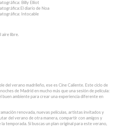
ográfica: Billy Elliot
atográfica:El diario de Noa
atográfica: Intocable
aire libre.
ble del verano madrileño, ese es
Cine Caliente
. Este ciclo de
as noches de Madrid en mucho más que una sesión de película:
 el buen ambiente para crear una experiencia diferente en
ramación renovada, nuevas películas, artistas invitados y
utar del verano de otra manera, compartir con amigos y
e la temporada. Si buscas un plan original para este verano,