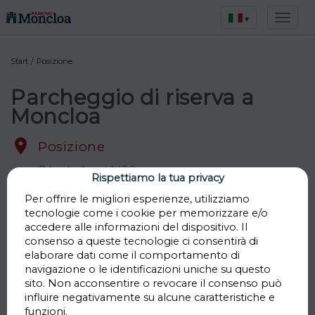
▾
Start
/
Posizione
Parcheggio di riserva a
Moncloa

Posizione
Rúa do Areal 142C
Rispettiamo la tua privacy
Per offrire le migliori esperienze, utilizziamo
tecnologie come i cookie per memorizzare e/o

LAT
40.43407288064478
accedere alle informazioni del dispositivo. Il
LNG
-3.7177702402396604
consenso a queste tecnologie ci consentirà di
elaborare dati come il comportamento di
Vai
navigazione o le identificazioni uniche su questo
sito. Non acconsentire o revocare il consenso può
influire negativamente su alcune caratteristiche e
funzioni.