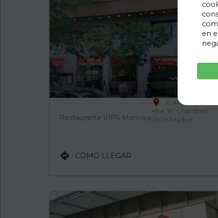
cook
cons
como
en e
nega

C. Arcipreste de
Hita, 10, Chamberí,
Restaurante VIPS Moncloa
28015 Madrid

CÓMO LLEGAR