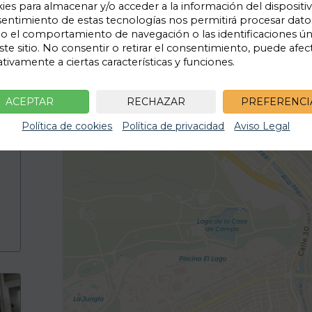
ies para almacenar y/o acceder a la información del dispositiv
entimiento de estas tecnologías nos permitirá procesar dato
 el comportamiento de navegación o las identificaciones ún
ste sitio. No consentir o retirar el consentimiento, puede afec
tivamente a ciertas características y funciones.
ACEPTAR
RECHAZAR
PREFERENCI
Política de cookies
Política de privacidad
Aviso Legal