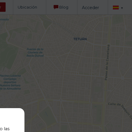
r
Ubicación
Blog
Acceder
▾
o las