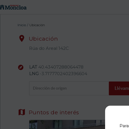
Inicio
/
Ubicación

Ubicación
Rúa do Areal 142C

LAT
40.43407288064478
LNG
-3.7177702402396604
Lléva

Puntos de interés
Para